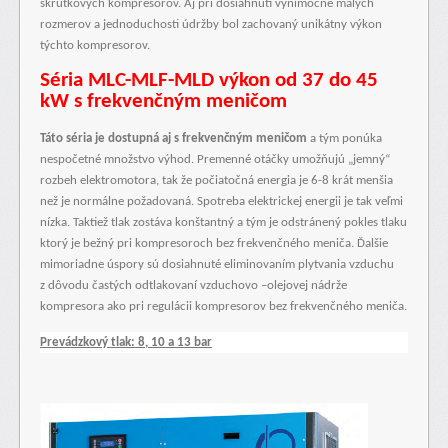
skrutkových kompresorov. Aj pri dosiahnutí výnimočne malých
rozmerov a jednoduchosti údržby bol zachovaný unikátny výkon
týchto kompresorov.
Séria MLC-MLF-MLD výkon od 37 do 45
kW s frekvenčným meničom
Táto séria je dostupná aj s frekvenčným meničom
a tým ponúka
nespočetné množstvo výhod. Premenné otáčky umožňujú „jemný“
rozbeh elektromotora, tak že počiatočná energia je 6-8 krát menšia
než je normálne požadovaná. Spotreba elektrickej energii je tak veľmi
nízka. Taktiež tlak zostáva konštantný a tým je odstránený pokles tlaku
ktorý je bežný pri kompresoroch bez frekvenčného meniča. Ďalšie
mimoriadne úspory sú dosiahnuté eliminovaním plytvania vzduchu
z dôvodu častých odtlakovaní vzduchovo –olejovej nádrže
kompresora ako pri regulácii kompresorov bez frekvenčného meniča.
Prevádzkový tlak: 8, 10 a 13 bar