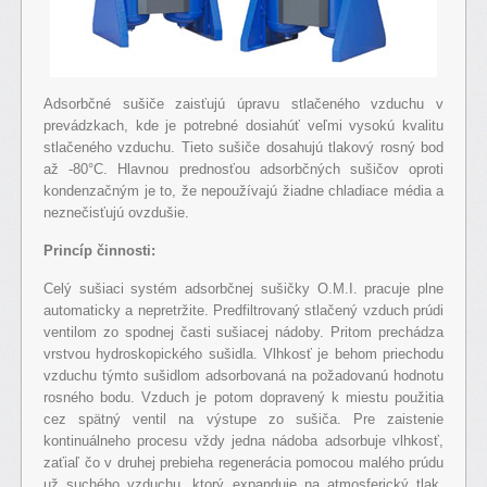
Adsorbčné sušiče zaisťujú úpravu stlačeného vzduchu v
prevádzkach, kde je potrebné dosiahúť veľmi vysokú kvalitu
stlačeného vzduchu. Tieto sušiče dosahujú tlakový rosný bod
až -80°C. Hlavnou prednosťou adsorbčných sušičov oproti
kondenzačným je to, že nepoužívajú žiadne chladiace média a
neznečisťujú ovzdušie.
Princíp činnosti:
Celý sušiaci systém adsorbčnej sušičky O.M.I. pracuje plne
automaticky a nepretržite. Predfiltrovaný stlačený vzduch prúdi
ventilom zo spodnej časti sušiacej nádoby. Pritom prechádza
vrstvou hydroskopického sušidla. Vlhkosť je behom priechodu
vzduchu týmto sušidlom adsorbovaná na požadovanú hodnotu
rosného bodu. Vzduch je potom dopravený k miestu použitia
cez spätný ventil na výstupe zo sušiča. Pre zaistenie
kontinuálneho procesu vždy jedna nádoba adsorbuje vlhkosť,
zaťiaľ čo v druhej prebieha regenerácia pomocou malého prúdu
už suchého vzduchu, ktorý expanduje na atmosferický tlak.