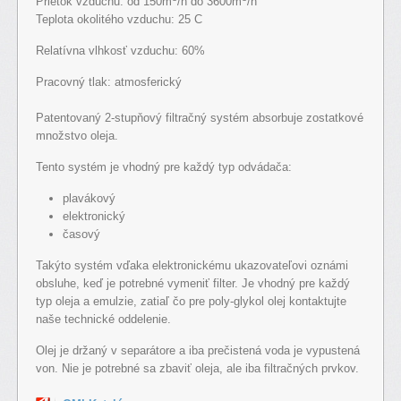
Prietok vzduchu: od 150m
/h do 3600m
/h
Teplota okolitého vzduchu: 25 C
Relatívna vlhkosť vzduchu: 60%
Pracovný tlak: atmosferický
Patentovaný 2-stupňový filtračný systém absorbuje zostatkové
množstvo oleja.
Tento systém je vhodný pre každý typ odvádača:
plavákový
elektronický
časový
Takýto systém vďaka elektronickému ukazovateľovi oznámi
obsluhe, keď je potrebné vymeniť filter. Je vhodný pre každý
typ oleja a emulzie, zatiaľ čo pre poly-glykol olej kontaktujte
naše technické oddelenie.
Olej je držaný v separátore a iba prečistená voda je vypustená
von. Nie je potrebné sa zbaviť oleja, ale iba filtračných prvkov.