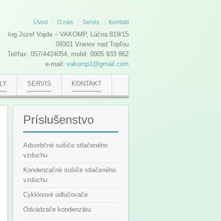
Úvod
O nás
Servis
Kontakt
Ing.Jozef Vajda – VAKOMP, Lúčna 819/15
09301 Vranov nad Topľou
Tel/fax: 057/4424054, mobil: 0905 933 862
e-mail:
vakomp1@gmail.com
LY
SERVIS
KONTAKT
Príslušenstvo
Adsorbčné sušiče stlačeného
vzduchu
Kondenzačné sušiče stlačeného
vzduchu
Cyklónové odlučovače
Odvádzače kondenzátu