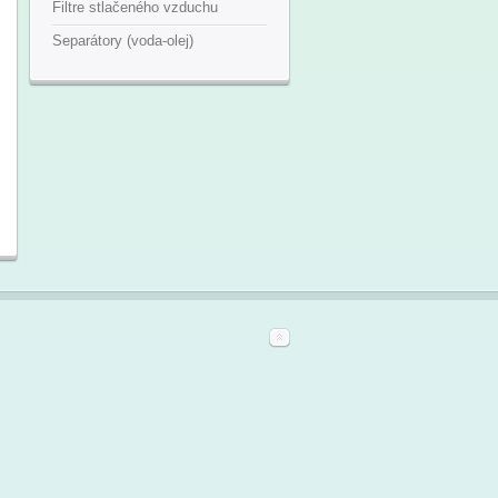
Filtre stlačeného vzduchu
Separátory (voda-olej)